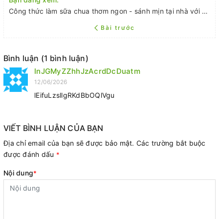
Công thức làm sữa chua thơm ngon - sánh mịn tại nhà với men làm sữa chua Yogurtmet
Bài trước
Bình luận (1 bình luận)
InJGMyZZhhJzAcrdDcDuatm
12/06/2026
lEifuLzsllgRKdBbOQlVgu
VIẾT BÌNH LUẬN CỦA BẠN
Địa chỉ email của bạn sẽ được bảo mật. Các trường bắt buộc
được đánh dấu
*
Nội dung
*