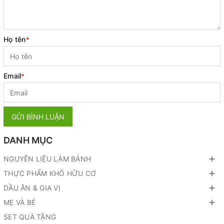
Họ tên
*
Email
*
GỬI BÌNH LUẬN
DANH MỤC
NGUYÊN LIỆU LÀM BÁNH
THỰC PHẨM KHÔ HỮU CƠ
DẦU ĂN & GIA VỊ
MẸ VÀ BÉ
SET QUÀ TẶNG