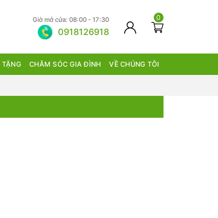
0
Giờ mở cửa: 08:00 - 17:30
0918126918
 TẶNG
CHĂM SÓC GIA ĐÌNH
VỀ CHÚNG TÔI