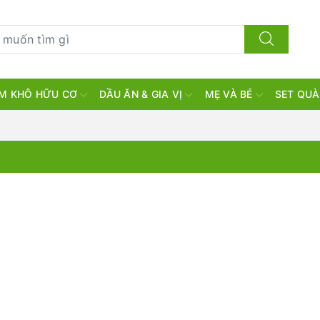
M KHÔ HỮU CƠ
DẦU ĂN & GIA VỊ
MẸ VÀ BÉ
SET QUÀ