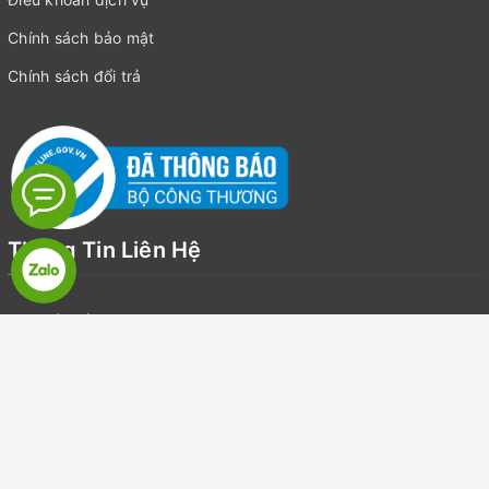
Chính sách bảo mật
Chính sách đổi trả
Thông Tin Liên Hệ
Địa chỉ:
Số 19, LK7, Khu đô thị Văn Khê, Quận Hà Đông, Hà Nội
Email:
suckhoegiadinhvietnam@gmail.com
Điện thoại:
0918126918
Zalo:
0918126918