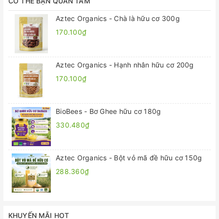
CÓ THỂ BẠN QUAN TÂM
Aztec Organics - Chà là hữu cơ 300g
170.100₫
Aztec Organics - Hạnh nhân hữu cơ 200g
170.100₫
BioBees - Bơ Ghee hữu cơ 180g
330.480₫
Aztec Organics - Bột vỏ mã đề hữu cơ 150g
288.360₫
KHUYẾN MÃI HOT