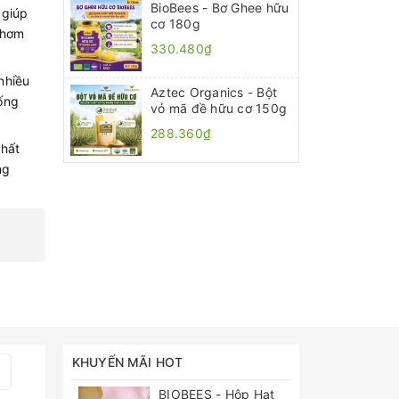
BioBees - Bơ Ghee hữu
 giúp
cơ 180g
thơm
330.480₫
nhiều
Aztec Organics - Bột
ống
vỏ mã đề hữu cơ 150g
288.360₫
hất
ng
KHUYẾN MÃI HOT
BIOBEES - Hộp Hạt