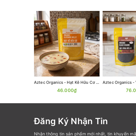
Aztec Organics - Hạt Kê Hữu Cơ 200g
46.000₫
76.
Đăng Ký Nhận Tin
Nhận thông tin sản phẩm mới nhất, tin khuyến mã