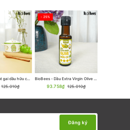
- 25%
- 25%
BioBees - Dầu hạt gai dầu hữu cơ 100ml
BioBees - Dầu Extra Virgin Olive Hữu Cơ 100ml
93.758₫
173.340
125.010₫
125.010₫
Đăng ký