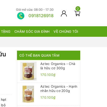
0
Giờ mở cửa: 08:00 - 17:30
0918126918
 TẶNG
CHĂM SÓC GIA ĐÌNH
VỀ CHÚNG TÔI
ữu
CÓ THỂ BẠN QUAN TÂM
Aztec Organics - Chà
là hữu cơ 300g
170.100₫
Aztec Organics - Hạnh
nhân hữu cơ 200g
170.100₫
 hạt
i bỏ