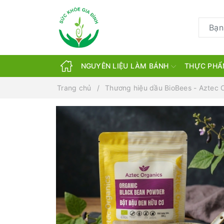
NGUYÊN LIỆU LÀM BÁNH
THỰC PHẨ
Trang chủ
Thương hiệu dầu BioBees - Aztec 