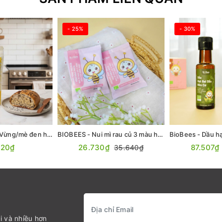
- 25%
- 30%
Aztec Organics - Vừng/mè đen hữu cơ 200g
BIOBEES - Nui mì rau củ 3 màu hữu cơ hình sao 50g
020₫
26.730₫
87.507₫
35.640₫
i và nhiều hơn