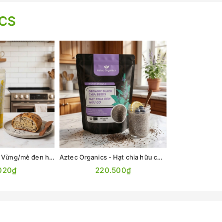
CS
Aztec Organics - Vừng/mè đen hữu cơ 200g
Aztec Organics - Hạt chia hữu cơ 500gr
020₫
220.500₫
85