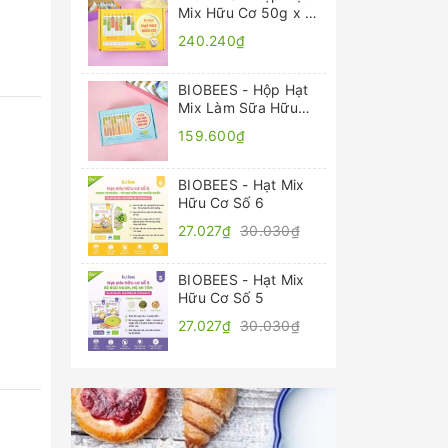
Mix Hữu Cơ 50g x 8
gói
240.240₫
BIOBEES - Hộp Hạt
Mix Làm Sữa Hữu
Cơ 50g x 4 gói
159.600₫
BIOBEES - Hạt Mix
Hữu Cơ Số 6
27.027₫
30.030₫
BIOBEES - Hạt Mix
Hữu Cơ Số 5
27.027₫
30.030₫