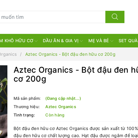
M KHÔ HỮU CƠ
DẦU ĂN & GIA VỊ
MẸ VÀ BÉ
SET QUÀ
Organics
Aztec Organics - Bột đậu đen hữu cơ 200g
Aztec Organics - Bột đậu đen h
cơ 200g
Mã sản phẩm:
(Đang cập nhật...)
Thương hiệu:
Aztec Organics
Tình trạng:
Còn hàng
Bột đậu đen hữu cơ Aztec Organics được sản xuất từ 100%
đậu đen hữu cơ chất lượng cao. Hạt đậu được ngâm để loạ