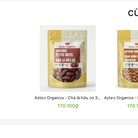
C
Aztec Organics - Chà là hữu cơ 300g
170.100₫
170.