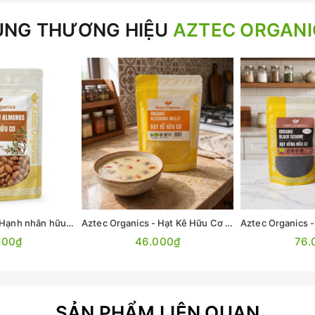
ÙNG THƯƠNG HIỆU
AZTEC ORGANI
Aztec Organics - Hạnh nhân hữu cơ 200g
Aztec Organics - Hạt Kê Hữu Cơ 200g
100₫
46.000₫
76.
SẢN PHẨM LIÊN QUAN