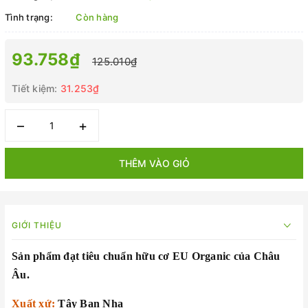
Tình trạng:
Còn hàng
93.758₫
125.010₫
Tiết kiệm:
31.253₫
–
+
THÊM VÀO GIỎ
GIỚI THIỆU
Sản phẩm đạt tiêu chuẩn hữu cơ EU Organic của Châu
Âu.
Xuất xứ:
Tây Ban Nha