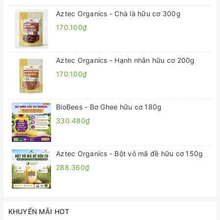
Aztec Organics - Chà là hữu cơ 300g
170.100₫
Aztec Organics - Hạnh nhân hữu cơ 200g
170.100₫
BioBees - Bơ Ghee hữu cơ 180g
330.480₫
Aztec Organics - Bột vỏ mã đề hữu cơ 150g
288.360₫
KHUYẾN MÃI HOT