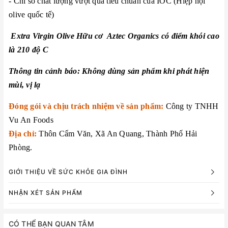
- Chỉ số chất lượng vượt qua tiêu chuẩn của IOC (Hiệp hội
olive quốc tế)
Extra Virgin Olive Hữu cơ Aztec Organics có điểm khói cao
là 210 độ C
Thông tin cảnh báo: Không dùng sản phẩm khi phát hiện
mùi, vị lạ
Đóng gói và chịu trách nhiệm về sản phẩm:
Công ty TNHH
Vu An Foods
Địa chỉ:
Thôn Cẩm Văn, Xã An Quang, Thành Phố Hải
Phòng.
GIỚI THIỆU VỀ SỨC KHỎE GIA ĐÌNH
NHẬN XÉT SẢN PHẨM
CÓ THỂ BẠN QUAN TÂM