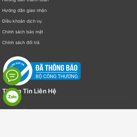
Hướng dẫn giao nhận
Điều khoản dịch vụ
Chính sách bảo mật
Chính sách đổi trả
Thông Tin Liên Hệ
Địa chỉ:
Số 19, LK7, Khu đô thị Văn Khê, Quận Hà Đông, Hà Nội
Email:
suckhoegiadinhvietnam@gmail.com
Điện thoại:
0918126918