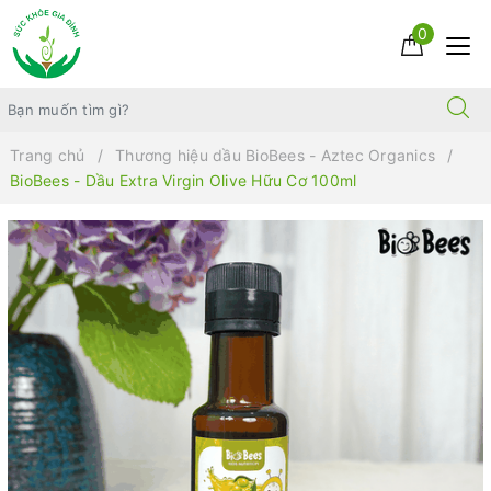
0
Trang chủ
Thương hiệu dầu BioBees - Aztec Organics
BioBees - Dầu Extra Virgin Olive Hữu Cơ 100ml