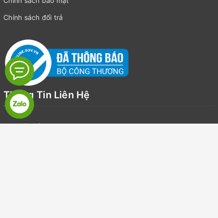
Chính sách bảo mật
Chính sách đổi trả
Thông Tin Liên Hệ
Địa chỉ:
Số 19, LK7, Khu đô thị Văn Khê, Quận Hà Đông, Hà Nội
Email:
suckhoegiadinhvietnam@gmail.com
Điện thoại:
0918126918
Zalo:
0918126918
Dịch vụ khách hàng