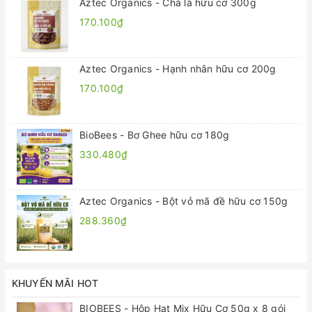
Aztec Organics - Chà là hữu cơ 300g
170.100₫
Aztec Organics - Hạnh nhân hữu cơ 200g
170.100₫
BioBees - Bơ Ghee hữu cơ 180g
330.480₫
Aztec Organics - Bột vỏ mã đề hữu cơ 150g
288.360₫
KHUYẾN MÃI HOT
BIOBEES - Hộp Hạt Mix Hữu Cơ 50g x 8 gói