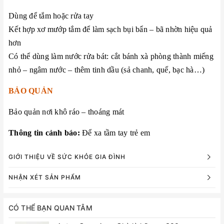
Dùng để tắm hoặc rửa tay
Kết hợp xơ mướp tắm để làm sạch bụi bẩn – bã nhờn hiệu quả
hơn
Có thể dùng làm nước rửa bát: cắt bánh xà phòng thành miếng
nhỏ – ngâm nước – thêm tinh dầu (sả chanh, quế, bạc hà…)
BẢO QUẢN
Bảo quản nơi khô ráo – thoáng mát
Thông tin cảnh báo:
Để xa tầm tay trẻ em
GIỚI THIỆU VỀ SỨC KHỎE GIA ĐÌNH
NHẬN XÉT SẢN PHẨM
CÓ THỂ BẠN QUAN TÂM