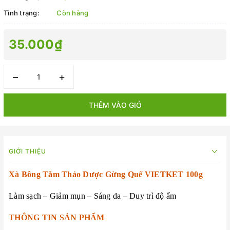
Tình trạng:
Còn hàng
35.000₫
–
+
THÊM VÀO GIỎ
GIỚI THIỆU
Xà Bông Tắm Thảo Dược Gừng Quế VIETKET 100g
Làm sạch – Giảm mụn – Sáng da – Duy trì độ ẩm
THÔNG TIN SẢN PHẨM