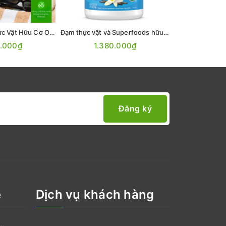
Orgain - Đạm Thực Vật Hữu Cơ Orgain Không Chất Làm Ngọt 720gr
Đạm thực vật và Superfoods hữu cơ hương Vani 918g
0.000₫
1.380.000₫
1.28
Đăng ký
ệ
Dịch vụ khách hàng