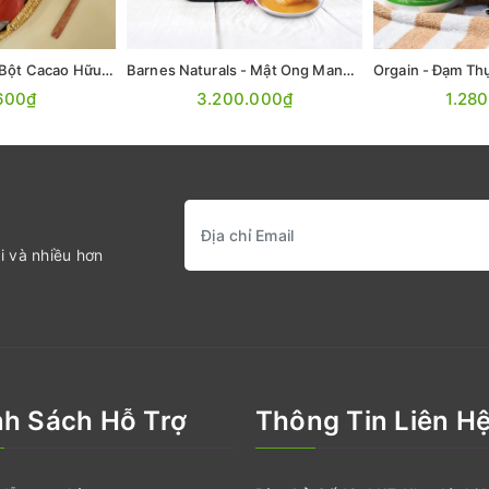
Aztec Organics - Bột Cacao Hữu Cơ 150g (Organic Cacao Powder)
Barnes Naturals - Mật Ong Manuka MGO 1050+ 500gr
600₫
3.200.000₫
1.28
i và nhiều hơn
nh Sách Hỗ Trợ
Thông Tin Liên H