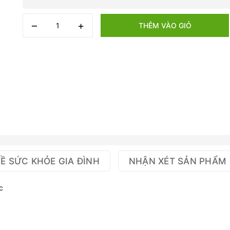
–
+
THÊM VÀO GIỎ
VỀ SỨC KHỎE GIA ĐÌNH
NHẬN XÉT SẢN PHẨM
c