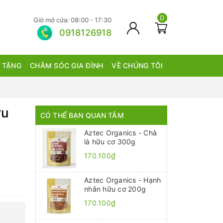
0
Giờ mở cửa: 08:00 - 17:30
0918126918
 TẶNG
CHĂM SÓC GIA ĐÌNH
VỀ CHÚNG TÔI
ữu
CÓ THỂ BẠN QUAN TÂM
Aztec Organics - Chà
là hữu cơ 300g
170.100₫
Aztec Organics - Hạnh
nhân hữu cơ 200g
170.100₫