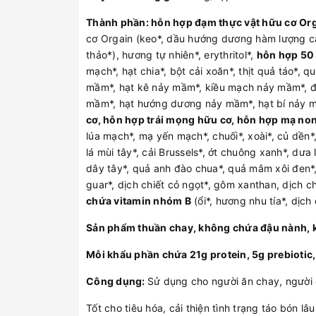
Thành phần: hỗn hợp đạm thực vật hữu cơ Or
cơ Orgain (keo*, dầu hướng dương hàm lượng cao 
thảo*), hương tự nhiên*, erythritol*,
hỗn hợp 50 
mạch*, hạt chia*, bột cải xoăn*, thịt quả táo*
mầm*, hạt kê nảy mầm*, kiều mạch nảy mầm*, đ
mầm*, hạt hướng dương nảy mầm*, hạt bí nảy m
cơ, hỗn hợp trái mọng hữu cơ, hỗn hợp mạ no
lúa mạch*, mạ yến mạch*, chuối*, xoài*, củ dền*, 
lá mùi tây*, cải Brussels*, ớt chuông xanh*, dưa l
dây tây*, quả anh đào chua*, quả mâm xôi đen*, 
guar*, dịch chiết cỏ ngọt*, gôm xanthan, dịch 
chứa vitamin nhóm B
(ổi*, hương nhu tía*, dịch
Sản phẩm thuần chay, không chứa đậu nành, k
Mỗi khẩu phần chứa 21g protein, 5g prebiotic,
Công dụng:
Sử dụng cho người ăn chay, người c
Tốt cho tiêu hóa, cải thiện tình trạng táo bón l