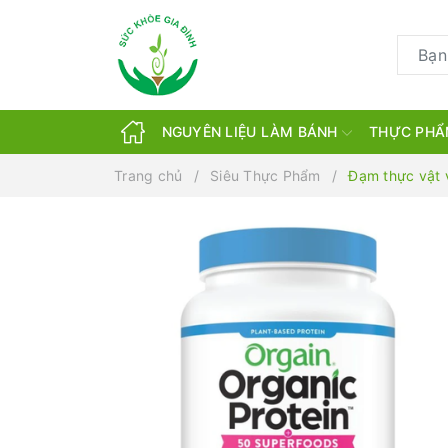
NGUYÊN LIỆU LÀM BÁNH
THỰC PHẨ
Trang chủ
Siêu Thực Phẩm
Đạm thực vật 