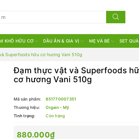
M KHÔ HỮU CƠ
DẦU ĂN & GIA VỊ
MẸ VÀ BÉ
SET QUÀ
và Superfoods hữu cơ hương Vani 510g
Đạm thực vật và Superfoods h
cơ hương Vani 510g
Mã sản phẩm:
851770007351
Thương hiệu:
Orgain - Mỹ
Tình trạng:
Còn hàng
880.000₫