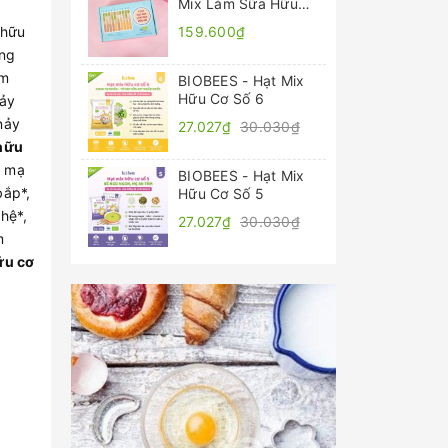
Mix Làm Sữa Hữu
Cơ 50g x 4 gói
 hữu
159.600₫
ơng
êm
BIOBEES - Hạt Mix
Hữu Cơ Số 6
nảy
nảy
27.027₫
30.030₫
hữu
, mạ
BIOBEES - Hạt Mix
bắp*,
Hữu Cơ Số 5
ghệ*,
27.027₫
30.030₫
m
ữu cơ