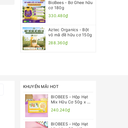
BioBees - Bơ Ghee hữu
cơ 180g
330.480₫
Aztec Organics - Bột
vỏ mã đề hữu cơ 150g
288.360₫
KHUYẾN MÃI HOT
BIOBEES - Hộp Hạt
Mix Hữu Cơ 50g x 8
gói
240.240₫
BIOBEES - Hộp Hạt