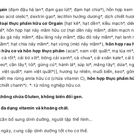
gain
(đạm đậu hà lan*, đạm gạo lứt*, đạm hạt chia*), hỗn hợp kem
acid olelic*, dextrin gạo*, lecithin hướng dương*, dịch chiết hư
loại thực phẩm hữu cơ Orgain
[hạt kê*, hạt dền*, kiều mạch*, di
, quế*, hỗn hợp hạt nảy mầm hữu cơ (hạt dền nảy mầm*, diêm mạch 
ậu gà nảy mầm*, đậu lăng nảy mầm*, đậu đỏ nảy mầm*, hạt lanh 
ầm*, hạt chia nảy mầm*, hạt vừng (mè) nảy mầm*),
hỗn hợp rau 
n hữu cơ và hỗn hợp thực phẩm
(acai*, nam việt quất*, mạ lúa mì*
cà rốt*, cải bó xôi*, bông cải xanh*, cà chua*, cải xoăn kale*, cải 
eo*, cần tây*, tỏi*, gừng củ*, hành lá*, súp lơ*, măng tây*, dứa*, n
việt quất*, nam việt quất*)], hương tự nhiên, muối biển, keo*, gô
chiết me rừng amla hữu cơ (chứa vitamin C),
hỗn hợp thực phẩm h
 chiết chanh*). *: từ nông nghiệp hữu cơ.
hông chứa Gluten, không biến đổi gen.
 đa dạng vitamin và khoáng chất.
ần bổ sung dinh dưỡng, người tập thể hình...
âu ngày, cung cấp dinh dưỡng tốt cho cơ thể.