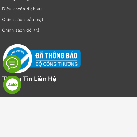
Điều khoản dịch vụ
Chính sách bảo mật
Chính sách đổi trả
Thông Tin Liên Hệ
Địa chỉ:
Số 19, LK7, Khu đô thị Văn Khê, Quận Hà Đông, Hà Nội
Email:
suckhoegiadinhvietnam@gmail.com
Điện thoại:
0918126918
Zalo:
0918126918