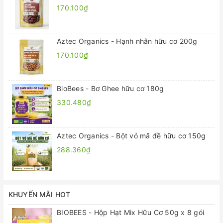
170.100₫
Aztec Organics - Hạnh nhân hữu cơ 200g
170.100₫
BioBees - Bơ Ghee hữu cơ 180g
330.480₫
Aztec Organics - Bột vỏ mã đề hữu cơ 150g
288.360₫
KHUYẾN MÃI HOT
BIOBEES - Hộp Hạt Mix Hữu Cơ 50g x 8 gói