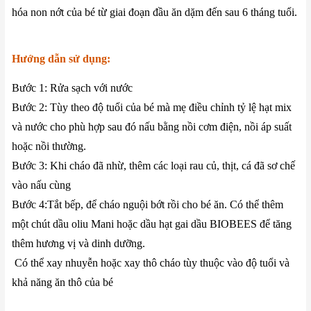
hóa non nớt của bé từ giai đoạn đầu ăn dặm đến sau 6 tháng tuổi.
Hướng dẫn sử dụng:
Bước 1: Rửa sạch với nước
Bước 2: Tùy theo độ tuổi của bé mà mẹ điều chỉnh tỷ lệ hạt mix
và nước cho phù hợp sau đó nấu bằng nồi cơm điện, nồi áp suất
hoặc nồi thường.
Bước 3: Khi cháo đã nhừ, thêm các loại rau củ, thịt, cá đã sơ chế
vào nấu cùng
Bước 4:Tắt bếp, để cháo nguội bớt rồi cho bé ăn. Có thể thêm
một chút dầu oliu Mani hoặc dầu hạt gai dầu BIOBEES để tăng
thêm hương vị và dinh dưỡng.
Có thể xay nhuyễn hoặc xay thô cháo tùy thuộc vào độ tuổi và
khả năng ăn thô của bé