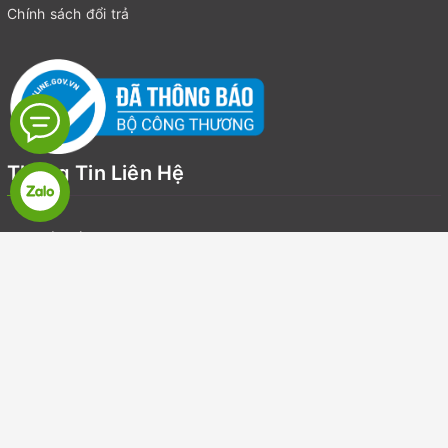
Chính sách đổi trả
Thông Tin Liên Hệ
Địa chỉ:
Số 19, LK7, Khu đô thị Văn Khê, Quận Hà Đông, Hà Nội
Email:
suckhoegiadinhvietnam@gmail.com
Điện thoại:
0918126918
Zalo:
0918126918
Dịch vụ khách hàng