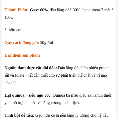
Thành Phần:
G
ạo* 60%, đậu lăng đỏ* 30%, hạt quinoa 3 màu*
10%.
*: hữu cơ
Quy cách đóng gói:
50gr/túi
Đặc điểm sản phẩm
Nguồn đạm thực vật dồi dào:
Đậu lăng đỏ chứa nhiều protein,
sắt và folate – rất cần thiết cho sự phát triển thể chất và trí não
của bé.
Hạt quinoa – siêu ngũ cốc:
Quinoa ba màu giàu axit amin thiết
yếu, hỗ trợ tiêu hóa và tăng cường miễn dịch.
Tinh bột dễ tiêu:
Gạo hữu cơ là nền tảng lý tưởng cho hệ tiêu