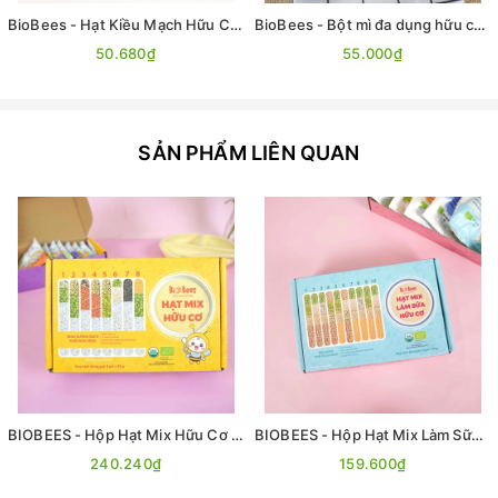
BioBees - Hạt Kiều Mạch Hữu Cơ 200g
BioBees - Bột mì đa dụng hữu cơ 200g - Bột số 11
50.680₫
55.000₫
SẢN PHẨM LIÊN QUAN
BIOBEES - Hộp Hạt Mix Hữu Cơ 50g x 8 gói
BIOBEES - Hộp Hạt Mix Làm Sữa Hữu Cơ 50g x 4 gói
240.240₫
159.600₫