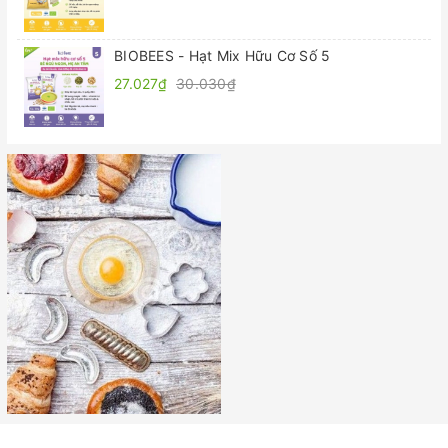
BIOBEES - Hạt Mix Hữu Cơ Số 5
27.027₫
30.030₫