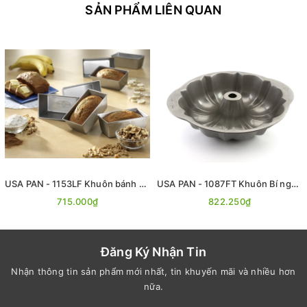
SẢN PHẨM LIÊN QUAN
USA PAN - 1153LF Khuôn bánh mì mini set 4 14.2cmx7.9cmx5.7cm
USA PAN - 1087FT Khuôn Bí ngô 25.4cmx9.5cm
715.000₫
822.250₫
Đăng Ký Nhận Tin
Nhận thông tin sản phẩm mới nhất, tin khuyến mãi và nhiều hơn
nữa.