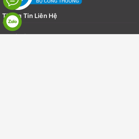
Thông Tin Liên Hệ
Địa chỉ:
Số 19, LK7, Khu đô thị Văn Khê, Quận Hà Đông, Hà Nội
Email:
suckhoegiadinhvietnam@gmail.com
Điện thoại:
0918126918
Zalo:
0918126918
Dịch vụ khách hàng
© Bản quyền thuộc về
Sức khoẻ gia đình
Cung cấp bởi
Sapo