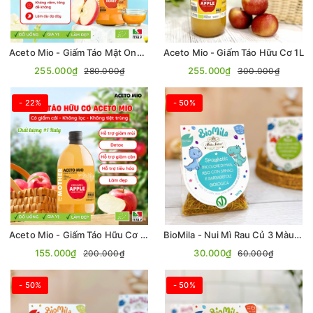
Aceto Mio - Giấm Táo Mật Ong Hữu Cơ 500ml
Aceto Mio - Giấm Táo Hữu Cơ 1L
255.000₫
255.000₫
280.000₫
300.000₫
- 22%
- 50%
Aceto Mio - Giấm Táo Hữu Cơ 500ml
BioMila - Nui Mì Rau Củ 3 Màu Hữu Cơ (Không Gluten) - Spaghetti 100gr
155.000₫
30.000₫
200.000₫
60.000₫
- 50%
- 50%