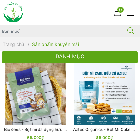
0
Trang chủ
Sản phẩm khuyến mãi
DANH MỤC
BioBees - Bột mì đa dụng hữu cơ 200g - Bột số 11
Aztec Organics - Bột Mì Cake Hữu Cơ 680g
55.000₫
85.000₫