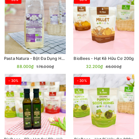
Pasta Natura - Bột Đa Dụng Hữu Cơ Gluten Free 500gr
BioBees - Hạt Kê Hữu Cơ 200g
88.000₫
32.200₫
176.000₫
46.000₫
- 30%
- 30%