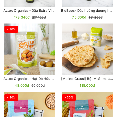
Aztec Organics - Dầu Extra Virgin Olive Hữu Cơ 250mL
BioBees- Dầu hướng dương hữu cơ dòng high oleic
173.340₫
75.600₫
231.120₫
151.200₫
- 20%
Aztec Organics - Hạt Dẻ Hữu Cơ 100gr
[Molino Grassi] Bột Mì Semola Hữu Cơ 1kg
48.000₫
115.000₫
60.000₫
- 30%
- 30%