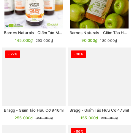
Barnes Naturals - Giấm Táo Mật Ong Hữu Cơ (có giấm cái) 500ml
Barnes Naturals - Giấm Táo Hữu Cơ (có giấm cái) 500ml
145.000₫
90.000₫
290.000₫
180.000₫
- 27%
- 30%
Bragg - Giấm Táo Hữu Cơ 946ml
Bragg - Giấm Táo Hữu Cơ 473ml
255.000₫
155.000₫
350.000₫
220.000₫
- 50%