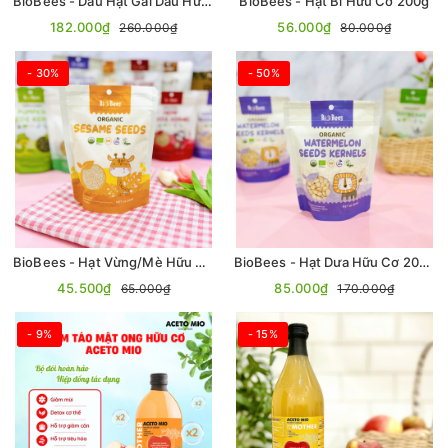
BioBees - Dầu Hạt Gai Dầu Hữu Cơ 250mL
BioBees - Hạt Bí Hữu Cơ 200g
182.000₫
56.000₫
260.000₫
80.000₫
- 30%
- 50%
BioBees - Hạt Vừng/Mè Hữu Cơ 200g
BioBees - Hạt Dưa Hữu Cơ 200g
45.500₫
85.000₫
65.000₫
170.000₫
- 9%
- 15%