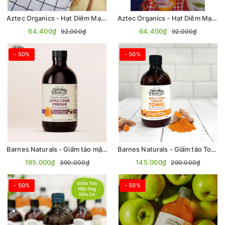
Aztec Organics - Hạt Diêm Mạch 3 Màu Hữu Cơ 200g
Aztec Organics - Hạt Diêm Mạch Trắng Hữu Cơ 200g
64.400₫
64.400₫
92.000₫
92.000₫
- 50%
- 50%
Barnes Naturals - Giấm táo mật ong Manuka (có giấm cái) 500ml
Barnes Naturals - Giấm táo Tonic Kháng Sinh Tự Nhiên 500ml (có giấm cái)
195.000₫
145.000₫
390.000₫
290.000₫
- 50%
- 50%