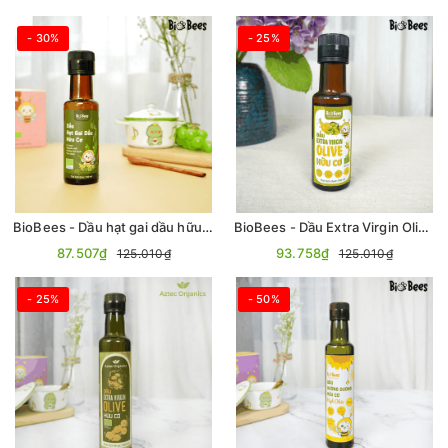
- 30%
- 25%
BioBees - Dầu hạt gai dầu hữu cơ 100ml
BioBees - Dầu Extra Virgin Olive Hữu Cơ 100ml
87.507₫
93.758₫
125.010₫
125.010₫
- 25%
- 50%