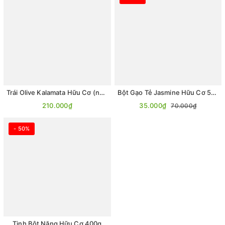
Trái Olive Kalamata Hữu Cơ (ngâm trong nước muối, đã tách hạt)
Bột Gạo Tẻ Jasmine Hữu Cơ 500g
210.000₫
35.000₫
70.000₫
- 50%
Tinh Bột Năng Hữu Cơ 400g