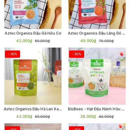
Aztec Organics Đậu Gà Hữu Cơ
Aztec Orgasnics Đậu Lăng Đỏ Hữu Cơ 200g
42.000₫
49.000₫
60.000₫
70.000₫
- 30%
- 30%
Aztec Organics Đậu Hà Lan Xanh Hữu Cơ 200g
BioBees - Hạt Đậu Nành Hữu Cơ 200g
42.000₫
28.000₫
60.000₫
40.000₫
- 50%
- 30%